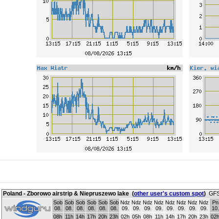
Poland - Zborowo airstrip & Niepruszewo lake
(
other user's custom spot
)
GFS
Sob
Sob
Sob
Sob
Sob
Sob
Ndz
Ndz
Ndz
Ndz
Ndz
Ndz
Ndz
Ndz
Pn
08.
08.
08.
08.
08.
08.
09.
09.
09.
09.
09.
09.
09.
09.
10.
08h
11h
14h
17h
20h
23h
02h
05h
08h
11h
14h
17h
20h
23h
02