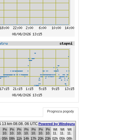
Prognoza pogody
 13 km 08.08. 06 UTC
Powered by Windguru
Pn
Pn
Pn
Pn
Pn
Pn
Pn
Wt
Wt
Wt
10.
10.
10.
10.
10.
10.
10.
11.
11.
11.
h
05h
08h
11h
14h
17h
20h
23h
02h
05h
08h