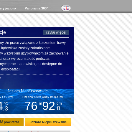
ry jezioro
Panorama 360°
cje
czytaj więcej
my, że prace związane z koszeniem trawy
e lądowiska zostały zakończone.
my wszystkim użytkownikom za zachowanie
ci oraz wyrozumiałość podczas
ych prac. Lądowisko jest dostępne do
 eksploatacji.
0
Jezioro Niepruszewskie
 (-60 cm)
Rzędna lustra wody (m n.p.m)
76
92
4
m
cm
°C
.0
.3
ść powietrza
Jezioro Niepruszewskie