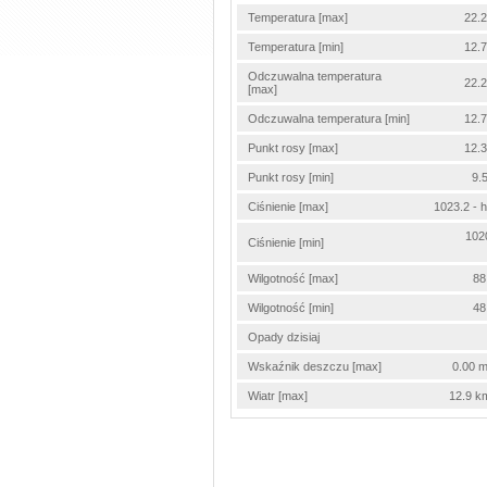
Temperatura [max]
22.2
Temperatura [min]
12.7
Odczuwalna temperatura
22.2
[max]
Odczuwalna temperatura [min]
12.7
Punkt rosy [max]
12.3
Punkt rosy [min]
9.
Ciśnienie [max]
1023.2 - 
102
Ciśnienie [min]
Wilgotność [max]
88
Wilgotność [min]
48
Opady dzisiaj
Wskaźnik deszczu [max]
0.00 m
Wiatr [max]
12.9 k