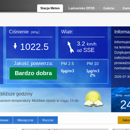
Stacja Meteo
Lądowisko EPZB
Galeria
Kame
Ciśnienie
:
Wiatr:
Informa
(hPa)
Informuje
3.2
1022.5
km/h
na tereni
SSE
od
Dziękuje
ostrożnoś
Jakość powietrza:
prowadzon
PM 2.5
PM 10
normalnej
0µg/m3
1µg/m3
Bardzo dobra
2%
2026-07-3
bliższe godziny
Temp. wody
2
aniem temperatury. Możliwe opady w ciągu 24 do
niowe
Miesięczne
Roczne
Jako