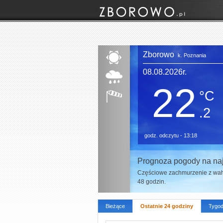
Zborowo
k. Poznania
08.08.2026r.
22
°C
.2
godz. odczytu - 13:18
Prognoza pogody na naj
Częściowe zachmurzenie z wah
48 godzin.
Bieżące
Ostatnie 24 godziny
Tygod