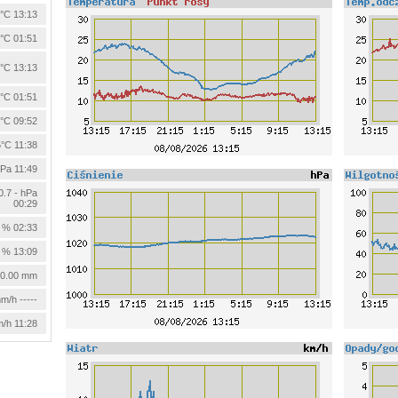
°C 13:13
°C 01:51
°C 13:13
°C 01:51
°C 09:52
5°C 11:38
hPa 11:49
0.7 - hPa
00:29
 % 02:33
 % 13:09
0.00 mm
m/h -----
m/h 11:28