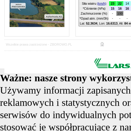
Siła wiatru
(km/h)
23
22
14
*Ciśnienie (hPa)
15
16
16
Zachmurzenie (%)
-
100
*Opad atm. (mm/3h)
-
-
-
Lat:
52.3634
, Lon:
16.6313
,
Alt:
84 
Wszelkie prawa zastrzeżone -
ZBOROWO.PL
Ważne: nasze strony wykorzystu
Używamy informacji zapisanych 
reklamowych i statystycznych o
serwisów do indywidualnych po
stosować je współpracujące z na