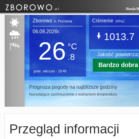
Stacja 
Zborowo
Ciśnienie
:
k. Poznania
(hPa)
06.08.2026r.
1013.7
26
°C
Jakość powietrza
.8
Bardzo dobra
godz. odczytu - 19:45
Prognoza pogody na najbliższe godziny
Narastające zachmurzenie z wahaniem temperatury.
Przegląd informacji