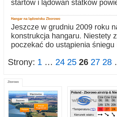
startów i lądowań statków powi
Hangar na lądowisku Zborowo
Jeszcze w grudniu 2009 roku na
konstrukcja hangaru. Niestety 
poczekać do ustąpienia śniegu 
Strony:
1
…
24
25
26
27
28
Zborowo
Poland - Zborowo airstrip & Ni
Czw
Czw
Czw
06.
06.
06.
14h
17h
20h
*Temperatura
(°C)
31
27
24
Kierunek wiatru