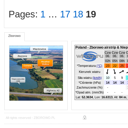
Pages:
1
…
17
18
19
Zborowo
Poland - Zborowo airstrip & Nie
Czw
Czw
Czw
06.
06.
06.
02h
05h
08h
*Temperatura
(°C)
23
22
25
Kierunek wiatru
Siła wiatru
(km/h)
10
5
9
*Ciśnienie (hPa)
14
14
14
Zachmurzenie (%)
-
*Opad atm. (mm/3h)
-
-
-
Lat:
52.3634
, Lon:
16.6313
,
Alt:
84 m
,
All rights reserved -
ZBOROWO.PL