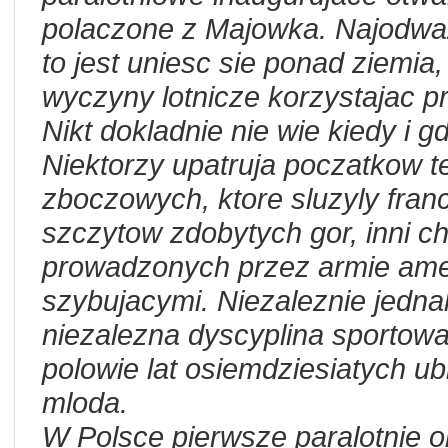
polaczone z Majowka. Najodwazn
to jest uniesc sie ponad ziemia
wyczyny lotnicze korzystajac p
Nikt dokladnie nie wie kiedy i g
Niektorzy upatruja poczatkow 
zboczowych, ktore sluzyly fran
szczytow zdobytych gor, inni ch
prowadzonych przez armie am
szybujacymi. Niezaleznie jednak
niezalezna dyscyplina sportowa
polowie lat osiemdziesiatych ub
mloda.
W Polsce pierwsze paralotnie 