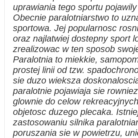
uprawiania tego sportu pojawily
Obecnie paralotniarstwo to uzn
sportowa. Jej popularnosc rosni
oraz najlatwiej dostepny sport 
zrealizowac w ten sposob swoje
Paralotnia to miekkie, samopom
prostej linii od tzw. spadochro
sie duzo wieksza doskonaloscia
paralotnie pojawiaja sie rownie
glownie do celow rekreacyjnyc
objetosc duzego plecaka. Istnie
zastosowaniu silnika paralotni
poruszania sie w powietrzu, un