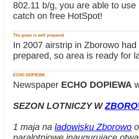
802.11 b/g, you are able to use 
catch on free HotSpot!
The grass is well prepared
In 2007 airstrip in Zborowo had
prepared, so area is ready for l
ECHO DOPIEWA
Newspaper
ECHO DOPIEWA
w
SEZON LOTNICZY W
ZBORO
1 maja na
ladowisku Zborowo
o
paralotniowe inaugurujace otwa