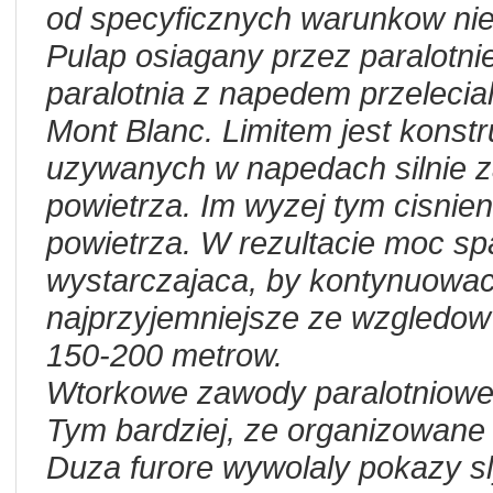
od specyficznych warunkow ni
Pulap osiagany przez paralotni
paralotnia z napedem przeleci
Mont Blanc. Limitem jest konst
uzywanych w napedach silnie za
powietrza. Im wyzej tym cisnienie
powietrza. W rezultacie moc s
wystarczajaca, by kontynuowa
najprzyjemniejsze ze wzgledow
150-200 metrow.
Wtorkowe zawody paralotniowe 
Tym bardziej, ze organizowane 
Duza furore wywolaly pokazy sl