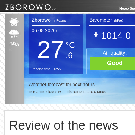
Meteo Sta
Zborowo
Barometer
:
n. Poznan
(hPa)
06.08.2026r.
1014.0
27
°C
Air quality:
.6
Good
reading time - 12:27
Weather forecast for next hours
Increasing clouds with little temperature change.
Review of the news