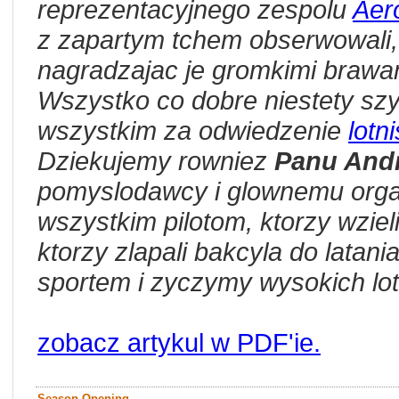
reprezentacyjnego zespolu
Aer
z zapartym tchem obserwowali,
nagradzajac je gromkimi brawa
Wszystko co dobre niestety sz
wszystkim za odwiedzenie
lotn
Dziekujemy rowniez
Panu And
pomyslodawcy i glownemu organ
wszystkim pilotom, ktorzy wziel
ktorzy zlapali bakcyla do latan
sportem i zyczymy wysokich lo
zobacz artykul w PDF'ie.
Season Opening