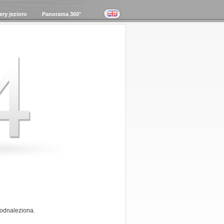
ry jezioro
Panorama 360°
 odnaleziona.