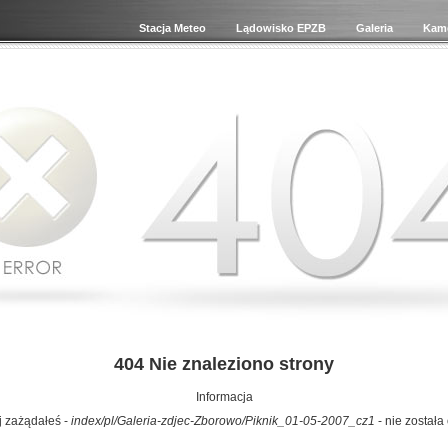
Stacja Meteo
Lądowisko EPZB
Galeria
Kame
404 Nie znaleziono strony
Informacja
ej zażądałeś -
index/pl/Galeria-zdjec-Zborowo/Piknik_01-05-2007_cz1
- nie została